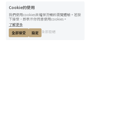
Cookie的使用
我們使用cookies來確保流暢的瀏覽體驗。若按
下接受，即表示你同意使用cookies。
了解更多
全部拒絕
全部接受
設定
傑登生研股份有限公司
【
總公司
】
新北市新店區北新路3段46號2樓
食品登錄字號：F-112698729-00000-7