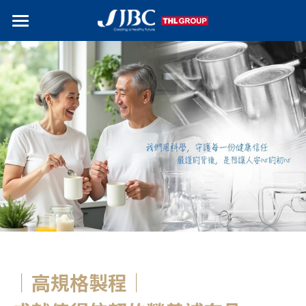
首頁
認識傑登
品牌介紹
研發與品質
展覽
研發實力
品質控管
搜索
OEM/ODM
｜高規格製程
｜