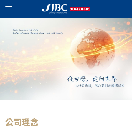
首頁
認識傑登
品牌介紹
研發與品質
展覽
研發實力
品質控管
搜索
OEM/ODM
公司理念