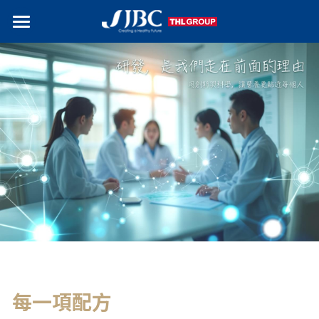
首頁
認識傑登
品牌介紹
研發與品質
展覽
研發實力
品質控管
搜索
OEM/ODM
每一項配方